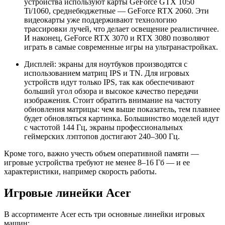
устройства используют карты GeForce GTX 1050
Ti/1060, среднебюджетные — GeForce RTX 2060. Эти
видеокарты уже поддерживают технологию
трассировки лучей, что делает освещение реалистичнее.
И наконец, GeForce RTX 3070 и RTX 3080 позволяют
играть в самые современные игры на ультранастройках.
Дисплей: экраны для ноутбуков производятся с
использованием матриц IPS и TN. Для игровых
устройств идут только IPS, так как обеспечивают
больший угол обзора и высокое качество передачи
изображения. Стоит обратить внимание на частоту
обновления матрицы: чем выше показатель, тем плавнее
будет обновляться картинка. Большинство моделей идут
с частотой 144 Гц, экраны профессиональных
геймерских лэптопов достигают 240–300 Гц.
Кроме того, важно учесть объем оперативной памяти —
игровые устройства требуют не менее 8–16 Гб — и ее
характеристики, например скорость работы.
Игровые линейки Acer
В ассортименте Acer есть три основные линейки игровых
машин: