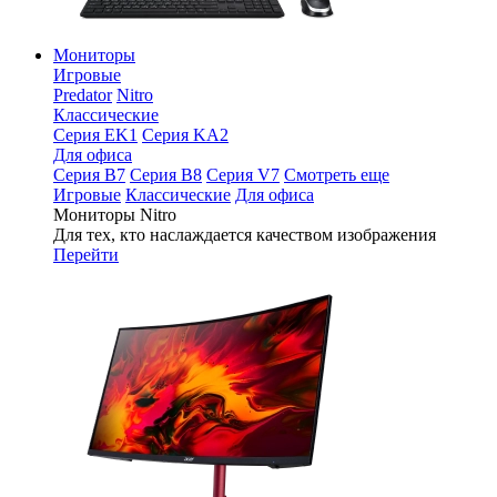
Мониторы
Игровые
Predator
Nitro
Классические
Серия EK1
Серия KA2
Для офиса
Серия B7
Серия B8
Серия V7
Смотреть еще
Игровые
Классические
Для офиса
Мониторы Nitro
Для тех, кто наслаждается качеством изображения
Перейти