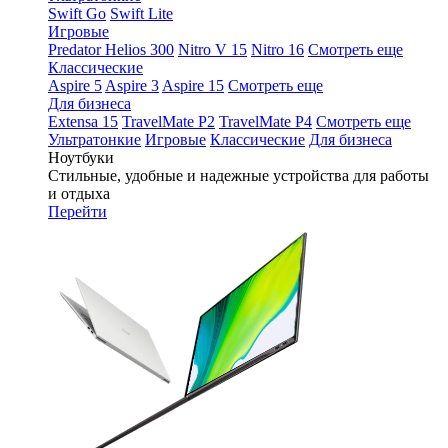
Swift Go
Swift Lite
Игровые
Predator Helios 300
Nitro V 15
Nitro 16
Смотреть еще
Классические
Aspire 5
Aspire 3
Aspire 15
Смотреть еще
Для бизнеса
Extensa 15
TravelMate P2
TravelMate P4
Смотреть еще
Ультратонкие
Игровые
Классические
Для бизнеса
Ноутбуки
Стильные, удобные и надежные устройства для работы
и отдыха
Перейти