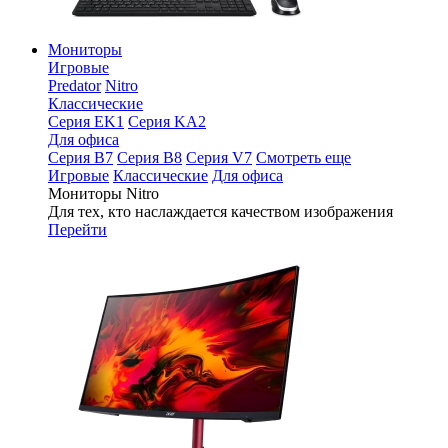
Мониторы
Игровые
Predator
Nitro
Классические
Серия EK1
Серия KA2
Для офиса
Серия B7
Серия B8
Серия V7
Смотреть еще
Игровые
Классические
Для офиса
Мониторы Nitro
Для тех, кто наслаждается качеством изображения
Перейти