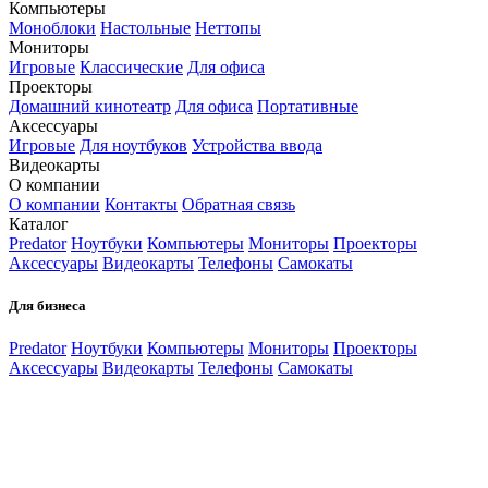
Компьютеры
Моноблоки
Настольные
Неттопы
Мониторы
Игровые
Классические
Для офиса
Проекторы
Домашний кинотеатр
Для офиса
Портативные
Аксессуары
Игровые
Для ноутбуков
Устройства ввода
Видеокарты
О компании
О компании
Контакты
Обратная связь
Каталог
Predator
Ноутбуки
Компьютеры
Мониторы
Проекторы
Аксессуары
Видеокарты
Телефоны
Самокаты
Для бизнеса
Predator
Ноутбуки
Компьютеры
Мониторы
Проекторы
Аксессуары
Видеокарты
Телефоны
Самокаты