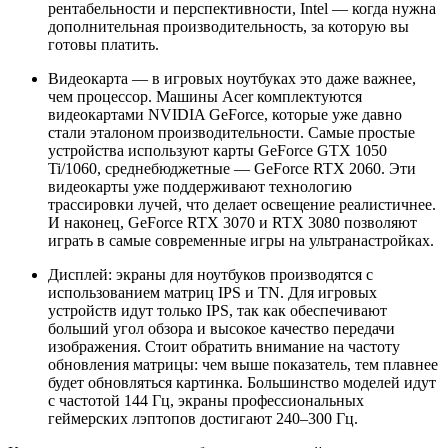
рентабельности и перспективности, Intel — когда нужна
дополнительная производительность, за которую вы
готовы платить.
Видеокарта — в игровых ноутбуках это даже важнее,
чем процессор. Машины Acer комплектуются
видеокартами NVIDIA GeForce, которые уже давно
стали эталоном производительности. Самые простые
устройства используют карты GeForce GTX 1050
Ti/1060, среднебюджетные — GeForce RTX 2060. Эти
видеокарты уже поддерживают технологию
трассировки лучей, что делает освещение реалистичнее.
И наконец, GeForce RTX 3070 и RTX 3080 позволяют
играть в самые современные игры на ультранастройках.
Дисплей: экраны для ноутбуков производятся с
использованием матриц IPS и TN. Для игровых
устройств идут только IPS, так как обеспечивают
больший угол обзора и высокое качество передачи
изображения. Стоит обратить внимание на частоту
обновления матрицы: чем выше показатель, тем плавнее
будет обновляться картинка. Большинство моделей идут
с частотой 144 Гц, экраны профессиональных
геймерских лэптопов достигают 240–300 Гц.