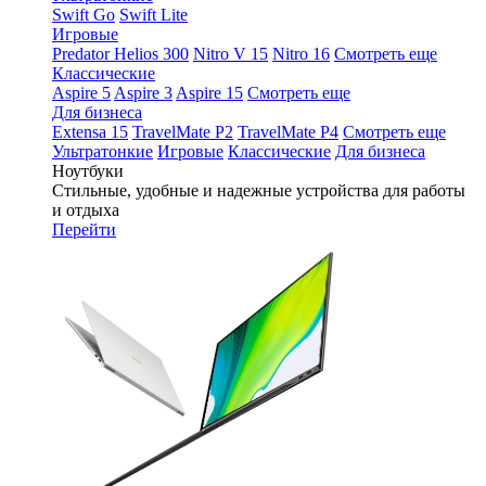
Swift Go
Swift Lite
Игровые
Predator Helios 300
Nitro V 15
Nitro 16
Смотреть еще
Классические
Aspire 5
Aspire 3
Aspire 15
Смотреть еще
Для бизнеса
Extensa 15
TravelMate P2
TravelMate P4
Смотреть еще
Ультратонкие
Игровые
Классические
Для бизнеса
Ноутбуки
Стильные, удобные и надежные устройства для работы
и отдыха
Перейти