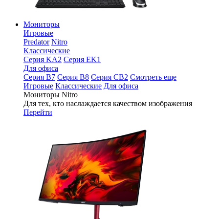
Мониторы
Игровые
Predator
Nitro
Классические
Серия KA2
Серия EK1
Для офиса
Серия B7
Серия B8
Серия CB2
Смотреть еще
Игровые
Классические
Для офиса
Мониторы Nitro
Для тех, кто наслаждается качеством изображения
Перейти