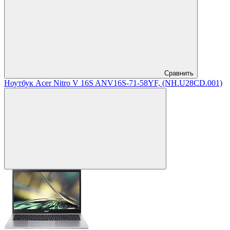
Сравнить
Ноутбук Acer Nitro V 16S ANV16S-71-58YF, (NH.U28CD.001)