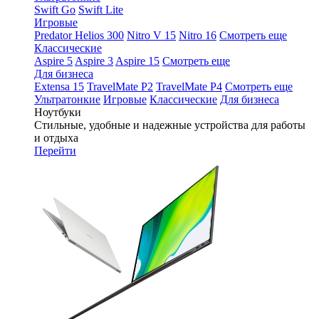
Swift Go
Swift Lite
Игровые
Predator Helios 300
Nitro V 15
Nitro 16
Смотреть еще
Классические
Aspire 5
Aspire 3
Aspire 15
Смотреть еще
Для бизнеса
Extensa 15
TravelMate P2
TravelMate P4
Смотреть еще
Ультратонкие
Игровые
Классические
Для бизнеса
Ноутбуки
Стильные, удобные и надежные устройства для работы
и отдыха
Перейти