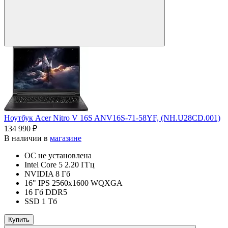
Ноутбук Acer Nitro V 16S ANV16S-71-58YF, (NH.U28CD.001)
134 990 ₽
В наличии в
магазине
ОС не установлена
Intel Core 5 2.20 ГГц
NVIDIA 8 Гб
16" IPS 2560x1600 WQXGA
16 Гб DDR5
SSD 1 Тб
Купить