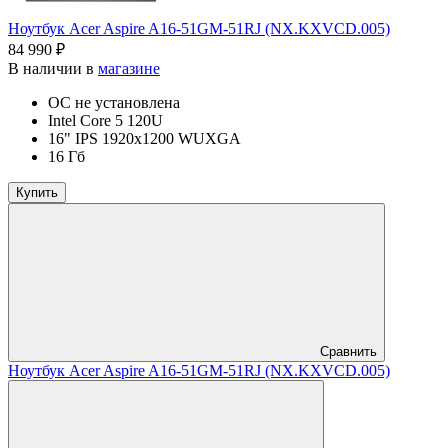
Ноутбук Acer Aspire A16-51GM-51RJ (NX.KXVCD.005)
84 990 ₽
В наличии в
магазине
ОС не установлена
Intel Core 5 120U
16" IPS 1920x1200 WUXGA
16 Гб
Купить
Сравнить
Ноутбук Acer Aspire A16-51GM-51RJ (NX.KXVCD.005)