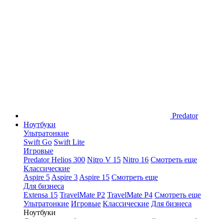
Predator
Ноутбуки
Ультратонкие
Swift Go
Swift Lite
Игровые
Predator Helios 300
Nitro V 15
Nitro 16
Смотреть еще
Классические
Aspire 5
Aspire 3
Aspire 15
Смотреть еще
Для бизнеса
Extensa 15
TravelMate P2
TravelMate P4
Смотреть еще
Ультратонкие
Игровые
Классические
Для бизнеса
Ноутбуки