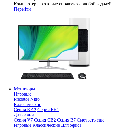
Компьютеры, которые справятся с любой задачей
Перейти
Мониторы
Игровые
Predator
Nitro
Классические
Серия KA2
Серия EK1
Для офиса
Серия V7
Серия CB2
Серия B7
Смотреть еще
Игровые
Классические
Для офиса